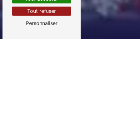
Tout refuser
Personnaliser
BOUEKASSA RÉNOVATION AU HAVRE
Votre partenaire de
confiance pour vos
travaux de
rénovation
intérieure et
entretien paysager
Depuis 2020,
Bouekassa Rénovation
se
positionne comme le leader
incontournable des travaux de